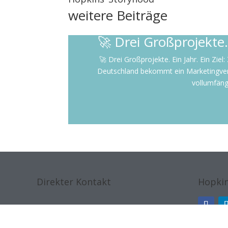
weitere
Beiträge
🚀 Drei Großprojekte. 
🚀 Drei Großprojekte. Ein Jahr. Ein Zie
Deutschland bekommt ein Marketingverant
vollumfäng
Direkter Kontakt
Hopkin