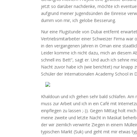
jetzt so darüber nachdenke, möchte ich eventu
aufgrund meiner Jugendsünden die Einreise verw
dumm von mir, ich gelobe Besserung.
Nur eine Flugstunde von Dubai entfernt erwarte
Vertriebsmitarbeiter einer Schweizer Firma war o
in den vergangenen Jahren in Oman eine staatlic
Leider komme ich nicht dazu, mich an diesem Aben
schnell ins Bett“, sagt er. Und auch ich sehne mi
Nacht zuvor habe ich (wie berichtet) nur knapp
Schüler der Internationalen Academy School in D
Khaldoun und ich gehen sehr bald schlafen. Am
muss zur Arbeit und ich in ein Café mit Interne
einpflegen zu lassen ;-)). Gegen Mittag holt mic
meine zweite und letzte Nacht in Maskat beherb
der wir ziemlich verwirrte Ziegen in einem Müll
typischen Markt (Suk) und geht mit mir etwas ty