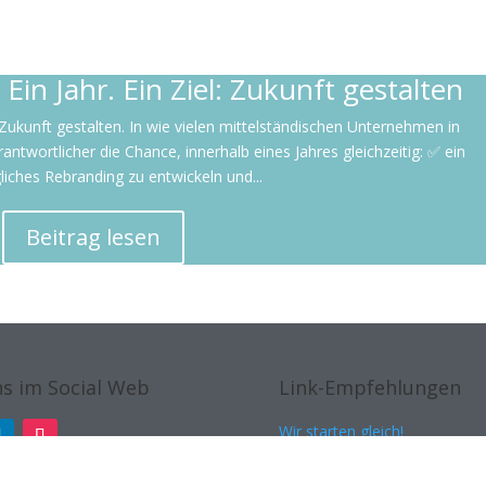
Ein Jahr. Ein Ziel: Zukunft gestalten
l: Zukunft gestalten. In wie vielen mittelständischen Unternehmen in
wortlicher die Chance, innerhalb eines Jahres gleichzeitig: ✅ ein
liches Rebranding zu entwickeln und...
Beitrag lesen
s im Social Web
Link-Empfehlungen
Wir starten gleich!
Michael Stange | Fotografie