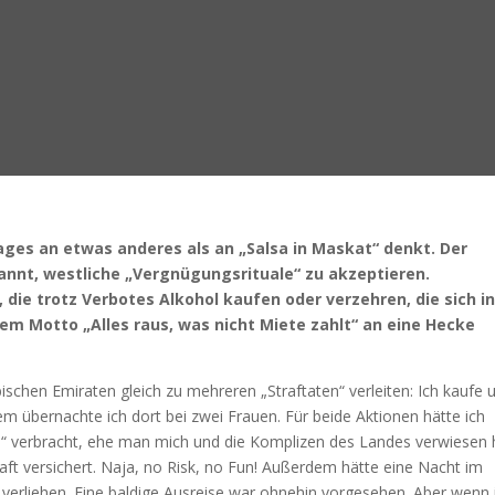
rages an etwas anderes als an „Salsa in Maskat“ denkt. Der
kannt, westliche „Vergnügungsrituale“ zu akzeptieren.
 die trotz Verbotes Alkohol kaufen oder verzehren, die sich in
em Motto „Alles raus, was nicht Miete zahlt“ an eine Hecke
bischen Emiraten gleich zu mehreren „Straftaten“ verleiten: Ich kaufe 
dem übernachte ich dort bei zwei Frauen. Für beide Aktionen hätte ich
n“ verbracht, ehe man mich und die Komplizen des Landes verwiesen 
ft versichert. Naja, no Risk, no Fun! Außerdem hätte eine Nacht im
verliehen. Eine baldige Ausreise war ohnehin vorgesehen. Aber wenn 