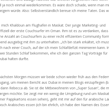
ell ja noch einmal wiederkommen. Es wäre doch schade, wenn man mi
eigern würde. Also: Selbstverständlich bereue ich meine Taten. Das w
t mich Khaldoun am Flughafen in Maskat. Der junge Marketing- und
ffiziell der erste Couchsurfer im Oman. Ihm ist es zu verdanken, dass
he Anzahl an Couchsurfern zu einer recht effizienten Community form
d ausgiebig mit ihm zu unterhalten. „Ich bin stark erkältet, ich mus
ch nach einer Couch, auf der ich mein Schlafdefizit minimieren kann. I
 zwei Stunden Schlaf bekommen, ehe ich den ganzen Tag Vorträge für
ubai halten durfte.
 nächsten Morgen müssen wir beide schon wieder früh aus den Federn
tzugang, um meinen Bericht aus Dubai in meinen Blogs einzupflegen (b
h dann Rebecca ab. Sie ist die Mitbewohnerin von „Super Susan“, die m
ergen möchte. Sie zeigt mir ein wenig die Umgebung rund um Maskat
eimer Pappkartons essen sehen), geht mit mir auf den für arabische L
pisch Arabisches essen (ich bin ehrlich, ich habe den Namen des Esse