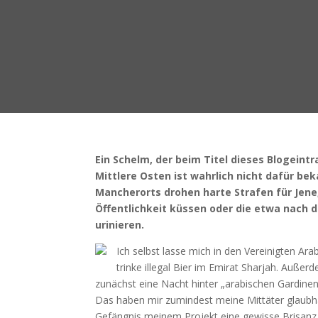
Ein Schelm, der beim Titel dieses Blogeint
Mittlere Osten ist wahrlich nicht dafür be
Mancherorts drohen harte Strafen für Jene,
Öffentlichkeit küssen oder die etwa nach d
urinieren.
Ich selbst lasse mich in den Vereinigten Ara
trinke illegal Bier im Emirat Sharjah. Außer
zunächst eine Nacht hinter „arabischen Gardine
Das haben mir zumindest meine Mittäter glaubha
Gefängnis meinem Projekt eine gewisse Brisanz 