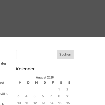
 der
Kalender
August 2026
und
M
D
M
D
F
S
S
1
2
hätte.
3
4
5
6
7
8
9
10
11
12
13
14
15
16
ich