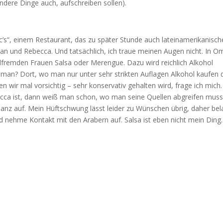
andere Dinge auch, aufschreiben sollen).
c’s“, einem Restaurant, das zu später Stunde auch lateinamerikanisch
Susan und Rebecca. Und tatsächlich, ich traue meinen Augen nicht. In 
dfremden Frauen Salsa oder Merengue. Dazu wird reichlich Alkohol
im Oman? Dort, wo man nur unter sehr strikten Auflagen Alkohol kaufen 
 wir mal vorsichtig – sehr konservativ gehalten wird, frage ich mich.
cca ist, dann weiß man schon, wo man seine Quellen abgreifen muss
anz auf. Mein Hüftschwung lässt leider zu Wünschen übrig, daher bel
und nehme Kontakt mit den Arabern auf. Salsa ist eben nicht mein Din