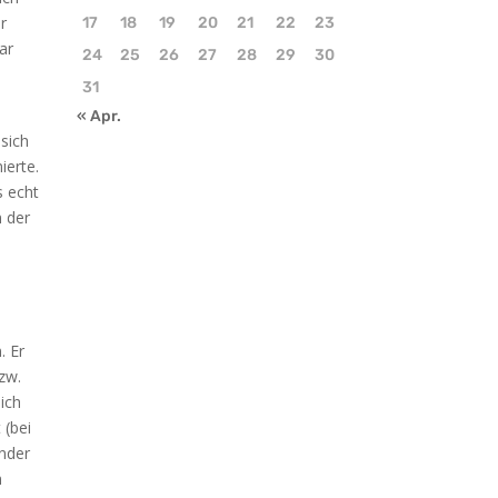
r
17
18
19
20
21
22
23
ar
24
25
26
27
28
29
30
31
« Apr.
 sich
ierte.
s echt
n der
. Er
zw.
ich
 (bei
änder
n