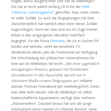
fragen, wieso ausgerechnet Enie van de Meiklokjes?
Die hat er doch zuletzt Anfang 2010 bei der
SWR-
Talkshow „Samstagabend“
getroffen. Nun, mein Leben
ist voller Zufälle. So auch die Begegnungen mit Enie.
Zwischenzeitlich hat nämlich eben einer dieser Zufälle
zugeschlagen. Denn wir zwei sind uns im Zuge meiner
Arbeit in den vergangenen Monaten mehrfach
begegnet. Für die Firma
Dennerle
, die ich in Sachen PR
berate und vertrete, steht die berühmte TV-
Moderatorin dieses Jahr als Testimonal zur Verfügung.
Die Entscheidung des pfälzischen Unternehmens für
Enie van de Meiklokjes fiel leicht:
„Mit ihrer jugendlich
einzigartigen Präsenz, gepaart mit fundiertem
Grundwissen in der Aquaristik, spricht sie in
höchstem Maße unsere Zielgruppen an“
, erklärte
damals Thomas Feierabend (der Marketingchef). Denn,
was viele nicht wissen: Van de Meiklokjes ist selbst
leidenschaftliche Aquarianerin, verfügt über mehrere
„Wasserwelten“. Darüber hinaus hat sich die junge
Entertainerin einen Namen im Lifestyle-Bereich, etwa