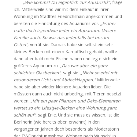
„Wie kommst Du eigentlich zur Aquaristik“
, frage
ich. Mittlerweile sind wir mit dem Einkauf in ihrer
Wohnung im Stadtteil Friedrichshain angekommen und
bereiten die Einrichtung des Aquariums vor.
„Früher
hatte doch irgendwie jeder ein Aquarium. Unsere
Familie auch. So war das jedenfalls bei uns im
Osten“
, verrät sie. Damals habe sie selbst ein sehr
kleines Becken mit einem Kampffisch gehabt, wollte
dann aber bald mehr Fische haben und legte sich ein
größeres Aquarium zu.
„Das war aber ein ganz
schlichtes Glasbecken“
, sagt sie.
„Nicht so edel mit
besonderem Licht und Abdeckklappen.“
Mittlerweile
habe sie aber wieder kleinere Aquarien lieber. Die
müssten dann auch nicht unbedingt mit Tieren besetzt
werden.
„Mit ein paar Pflanzen und Deko-Elementen
wertet so ein Lifestyle-Becken eine Wohnung ganz
schön auf“
, sagt Enie. Und sie muss es wissen. Ist die
Berlinerin (wie bereits oben erwähnt) in den
vergangenen Jahren doch besonders als Moderatorin
der TV-Einrichtungsshow „Wohnen nach Wunsch“ in