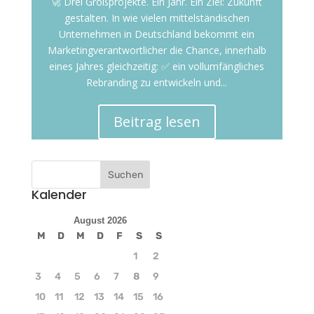
🚀 Drei Großprojekte. Ein Jahr. Ein Ziel: Zukunft
gestalten. In wie vielen mittelständischen
Unternehmen in Deutschland bekommt ein
Marketingverantwortlicher die Chance, innerhalb
eines Jahres gleichzeitig: ✅ ein vollumfängliches
Rebranding zu entwickeln und...
Beitrag lesen
Kalender
August 2026
M
D
M
D
F
S
S
1
2
3
4
5
6
7
8
9
10
11
12
13
14
15
16