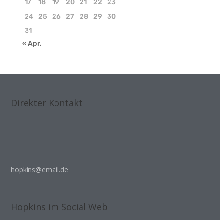
17
18
19
20
21
22
23
24
25
26
27
28
29
30
31
« Apr.
Direkter Kontakt
hopkins@email.de
Hopkins im Social Web