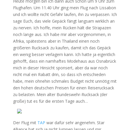
Heute morgen bin ich dann auch schon um 9 Uhr zum
Flughafen. Um 11.40 Uhr ging mein Flug nach Lissabon
und ich wollte nicht Gefahr laufen, ihn zu verpassen. Ich
sage Euch, das viele Gepäck fängt langsam wirklich an
zu nerven. Ich hoffe, mein Rücken hält die Strapazen
noch lange aus. Ich habe mir aber vorgenommen, in
Afrika, spätestens aber in Thailand einen noch
größeren Rucksack zu kaufen, damit ich das Gepäck
ein wenig besser verlagern kann. Ich hatte ja eigentlich
gehofft, dass ein namhaftes Modehaus aus Osnabrück
mich in dieser Hinsicht sponsert, aber da war noch
nicht mal ein Rabatt drin, so dass ich entschieden
habe, mein ohnehin schmales Budget nicht unnötig mit
den hohen deutschen Preisen für einen Reiserucksack
zu belasten. Mein alter Bundeswehr-Rucksack (der
große) tut es für die ersten Tage auch…
Der Flug mit
TAP
war dafür sehr angenehm. Star
Alliance hat sich ja nicht lumpen lassen und mir