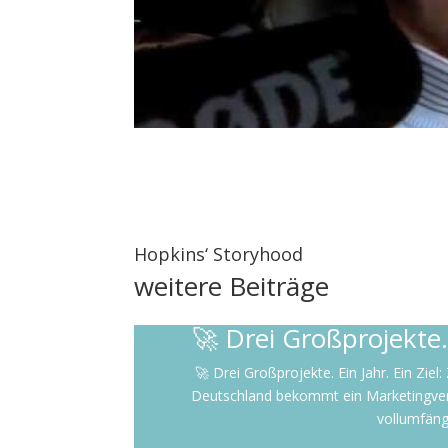
Hopkins‘ Storyhood
weitere
Beiträge
🚀 Drei Großprojekte. 
🚀 Drei Großprojekte. Ein Jahr. Ein Zie
Deutschland bekommt ein Marketingverant
vollumfäng