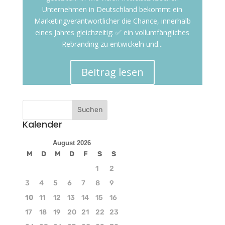
Unternehmen in Deutschland bekommt ein
Marketingverantwortlicher die Chance, innerhalb
eines Jahres gleichzeitig: ✅ ein vollumfängliches
Rebranding zu entwickeln und...
Beitrag lesen
Kalender
August 2026
M
D
M
D
F
S
S
1
2
3
4
5
6
7
8
9
10
11
12
13
14
15
16
17
18
19
20
21
22
23