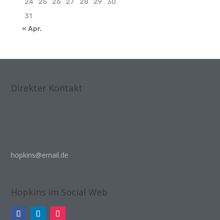
24
25
26
27
28
29
30
31
« Apr.
Direkter Kontakt
hopkins@email.de
Hopkins im Social Web