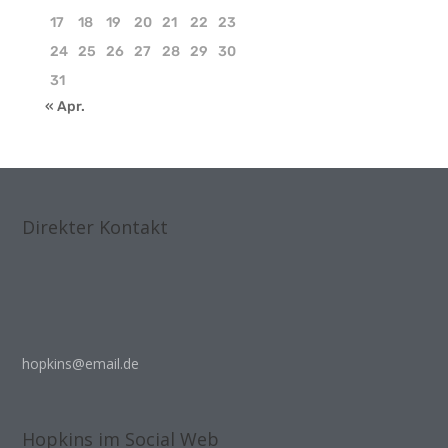
17
18
19
20
21
22
23
24
25
26
27
28
29
30
31
« Apr.
Direkter Kontakt
hopkins@email.de
Hopkins im Social Web