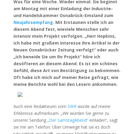
Was für eine Woche. Wieder einmal. Sie beginnt
am Montag mit einer Einladung der Industrie-
und Handelskammer Osnabrück-Emsland zum
Neujahrsempfang
. Mit Erstaunen stelle ich an
diesem Abend fest, wieviele Menschen sehr
intensiv mein Projekt verfolgen. „Herr Hopkins,
ich habe mit großem Interesse ihre Artikel in der
Neuen Osnabrücker Zeitung verfolgt“ oder auch
„Ich beneide Sie um Ihr Projekt“ höre ich
desöfteren an diesem Abend. Es ist ein schönes
Gefühl, diese Art von Bestätigung zu bekommen.
Oft habe ich mich auf meiner Reise gefragt, wie
meine Berichte wohl bei den Lesern ankommen.
Auch eine Redakteurin vom
SWR
wurde auf meine
Erlebnisse aufmerksam. „Wir würden Sie gerne zu
unserer Sendung
„Der SamstagAbend“
einladen“, sagt
sie mir am Telefon. Über Umwege hat sie es doch
tatsächlich geschafft, an meine Mobilfunknummer zu