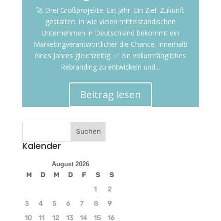
🚀 Drei Großprojekte. Ein Jahr. Ein Ziel: Zukunft
gestalten. In wie vielen mittelständischen
Unternehmen in Deutschland bekommt ein
Marketingverantwortlicher die Chance, innerhalb
eines Jahres gleichzeitig: ✅ ein vollumfängliches
Rebranding zu entwickeln und...
Beitrag lesen
Kalender
August 2026
M
D
M
D
F
S
S
1
2
3
4
5
6
7
8
9
10
11
12
13
14
15
16