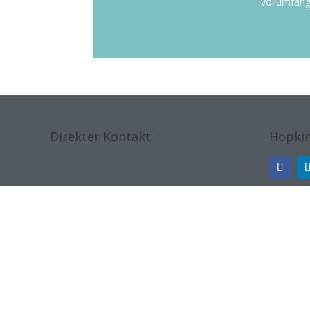
vollumfäng
Direkter Kontakt
Hopkin
hopkins@email.de
© 2025 | Daniel Hopkins