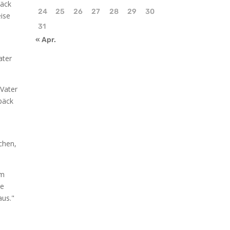
päck
24
25
26
27
28
29
30
eise
31
« Apr.
ater
 Vater
päck
chen,
em
ie
aus."