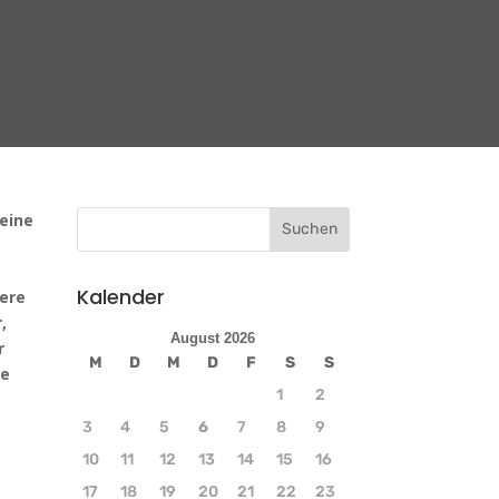
meine
Kalender
dere
,
August 2026
r
M
D
M
D
F
S
S
re
1
2
3
4
5
6
7
8
9
10
11
12
13
14
15
16
17
18
19
20
21
22
23