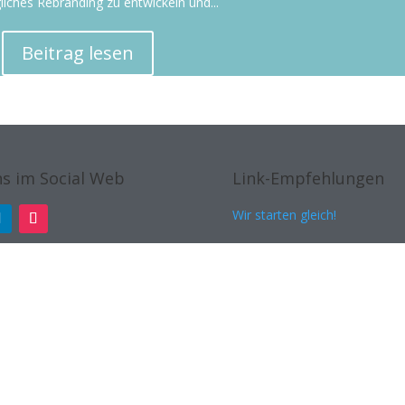
liches Rebranding zu entwickeln und...
Beitrag lesen
s im Social Web
Link-Empfehlungen
Wir starten gleich!
Michael Stange | Fotografie
id2m – Sprachdienstleistunge