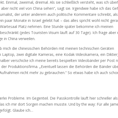
ekt. Einmal, zweimal, dreimal. Als sie schließlich versteht, was ich übe
n aber nicht viel von China sehen“, sagt sie. Irgendwie habe ich das Gef
urnalist, der unter anderem auch politische Kommentare schreibt, als
 paar Monate in Israel gelebt hat – das alles spricht wohl nicht ger
im Wartesaal Platz nehmen. Eine Stunde später bekomme ich meinen
eschränkt (jedes Touristen-Visum läuft auf 30 Tage). Ich frage aber 
ge in China verweilen.
, ob mich die chinesischen Behörden mit meinen technischen Geräten
n Laptop, zwei digitale Kameras, eine Kodak-Videokamera, ein Diktier
halber verschicke ich meine bereits bespielten Videobänder per Post 
 der Produktionsfirma. „Eventuell lassen die Behörden die Bänder üb
 Aufnahmen nicht mehr zu gebrauchen.“ So etwas habe ich auch scho
rlei Probleme. Im Gegenteil. Die Passkontrolle läuft hier schneller als
das ich mir dort Sorgen machen musste. Und by the way: Für alle Jam
efolgt. Glaube ich…