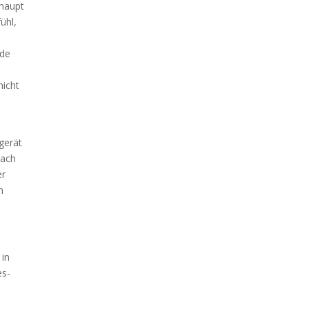
rhaupt
ühl,
ade
nicht
gerät
nach
er
n
 in
es-