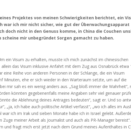
eines Projektes von meinen Schwierigkeiten berichtet, ein V
och war ich mir nicht sicher, wie gut der Überwachungsapparat
ch doch nicht in den Genuss komme, in China die Couchen uns
Ich scheine mir unbegründet Sorgen gemacht zu haben.
 Um ein Visum zu erhalten, musste ich mich zunächst im chinesischen
h allein das Visum inklusive Anfahrt mit dem Zug aus Osnabrück etwa
war eine Reihe von anderen Personen in der Schlange, die ein Visum
nf Minuten, ehe er sich wieder in den Warteraum setzte, um auf die
bei mir sah es ein wenig anders aus. „Sag bloß immer die Wahrheit“, 
ehörden könnten gegebenenfalls meine Angaben sehr viel genauer prüf
könnte die Ablehnung deines Antrages bedeuten“, sagt er. Und so ant
, „ja, ich habe auch politische Artikel verfasst“, „wo ich alles im Aus
 war ich im Irak und sieben Monate habe ich in Israel gelebt. Außer
 Zuge meiner Arbeit als Journalist und auch als PR-Manager bereist“.
tirn und fragt mich erst jetzt nach dem Grund meines Aufenthaltes in C