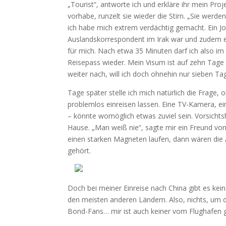
„Tourist“, antworte ich und erkläre ihr mein Proj
vorhabe, runzelt sie wieder die Stirn. „Sie werde
ich habe mich extrem verdächtig gemacht. Ein Jo
Auslandskorrespondent im Irak war und zudem ein
für mich. Nach etwa 35 Minuten darf ich also 
Reisepass wieder. Mein Visum ist auf zehn Tage b
weiter nach, will ich doch ohnehin nur sieben Ta
Tage später stelle ich mich natürlich die Frage
problemlos einreisen lassen. Eine TV-Kamera, ei
– könnte womöglich etwas zuviel sein. Vorsichts
Hause. „Man weiß nie“, sagte mir ein Freund von
einen starken Magneten laufen, dann wären die
gehört.
Doch bei meiner Einreise nach China gibt es keine
den meisten anderen Ländern. Also, nichts, um 
Bond-Fans… mir ist auch keiner vom Flughafen g