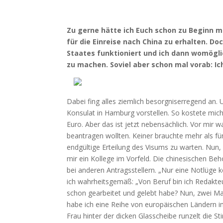
Zu gerne hätte ich Euch schon zu Beginn m
für die Einreise nach China zu erhalten. D
Staates funktioniert und ich dann womögli
zu machen. Soviel aber schon mal vorab: 
Dabei fing alles ziemlich besorgniserregend an.
Konsulat in Hamburg vorstellen. So kostete mic
Euro. Aber das ist jetzt nebensächlich. Vor mir 
beantragen wollten. Keiner brauchte mehr als fü
endgültige Erteilung des Visums zu warten. Nun, 
mir ein Kollege im Vorfeld. Die chinesischen B
bei anderen Antragsstellern. „Nur eine Notlüge 
ich wahrheitsgemäß: „Von Beruf bin ich Redakteur“
schon gearbeitet und gelebt habe? Nun, zwei Mal
habe ich eine Reihe von europäischen Ländern im
Frau hinter der dicken Glasscheibe runzelt die S