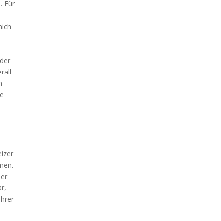
. Für
mich
ider
rall
n
te
t
eizer
rmen.
der
ar,
ihrer