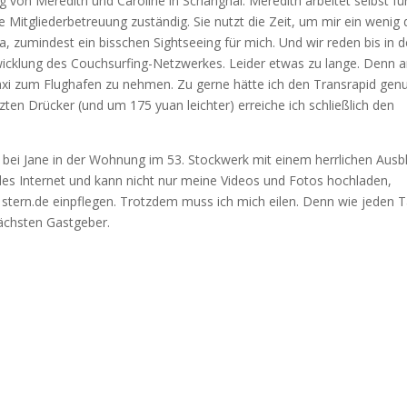
 von Meredith und Caroline in Schanghai. Meredith arbeitet selbst für
e Mitgliederbetreuung zuständig. Sie nutzt die Zeit, um mir ein wenig 
, zumindest ein bisschen Sightseeing für mich. Und wir reden bis in d
icklung des Couchsurfing-Netzwerkes. Leider etwas zu lange. Denn 
xi zum Flughafen zu nehmen. Zu gerne hätte ich den Transrapid genu
tzten Drücker (und um 175 yuan leichter) erreiche ich schließlich den
) bei Jane in der Wohnung im 53. Stockwerk mit einem herrlichen Ausbl
endes Internet und kann nicht nur meine Videos und Fotos hochladen,
 stern.de einpflegen. Trotzdem muss ich mich eilen. Denn wie jeden 
ächsten Gastgeber.