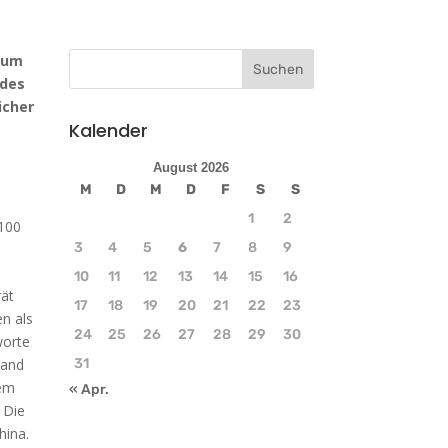
isum
 des
icher
Kalender
August 2026
M
D
M
D
F
S
S
1
2
 100
3
4
5
6
7
8
9
10
11
12
13
14
15
16
rät
17
18
19
20
21
22
23
en als
24
25
26
27
28
29
30
worte
31
land
dem
« Apr.
 Die
hina.