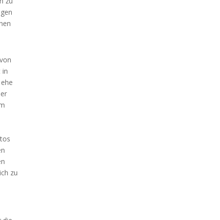
ch zu
egen
nnen
 von
 in
, ehe
ier
em
utos
en
en
ich zu