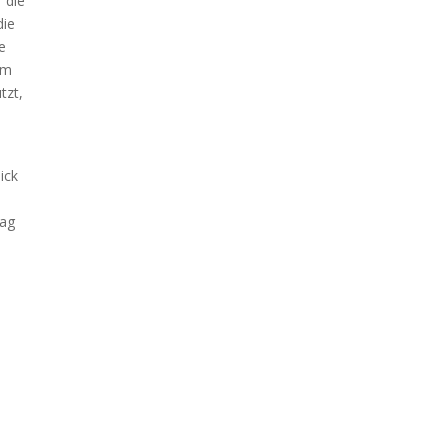
 die
die
e
am
tzt,
ick
Tag