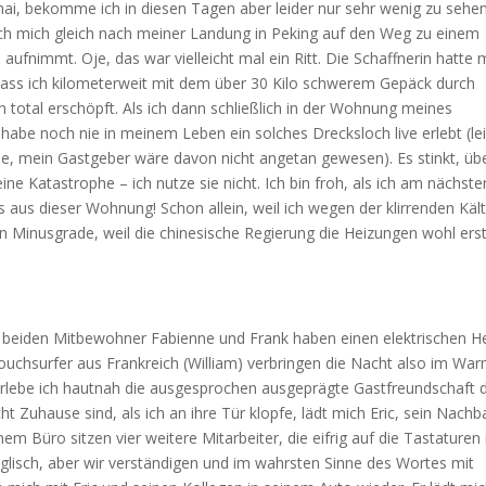
i, bekomme ich in diesen Tagen aber leider nur sehr wenig zu sehen
 ich mich gleich nach meiner Landung in Peking auf den Weg zu einem
 aufnimmt. Oje, das war vielleicht mal ein Ritt. Die Schaffnerin hatte 
dass ich kilometerweit mit dem über 30 Kilo schwerem Gepäck durch
in total erschöpft. Als ich dann schließlich in der Wohnung meines
habe noch nie in meinem Leben ein solches Drecksloch live erlebt (le
e, mein Gastgeber wäre davon nicht angetan gewesen). Es stinkt, übe
ine Katastrophe – ich nutze sie nicht. Ich bin froh, als ich am nächste
s aus dieser Wohnung! Schon allein, weil ich wegen der klirrenden Käl
n Minusgrade, weil die chinesische Regierung die Heizungen wohl ers
e beiden Mitbewohner Fabienne und Frank haben einen elektrischen H
ouchsurfer aus Frankreich (William) verbringen die Nacht also im Wa
 erlebe ich hautnah die ausgesprochen ausgeprägte Gastfreundschaft 
t Zuhause sind, als ich an ihre Tür klopfe, lädt mich Eric, sein Nachb
em Büro sitzen vier weitere Mitarbeiter, die eifrig auf die Tastaturen 
lisch, aber wir verständigen und im wahrsten Sinne des Wortes mit