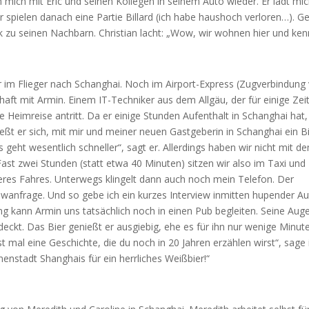
 mich mit Eric und seinen Kollegen in seinem Auto wieder. Er lädt mi
 spielen danach eine Partie Billard (ich habe haushoch verloren…). G
ück zu seinen Nachbarn. Christian lacht: „Wow, wir wohnen hier und ke
 im Flieger nach Schanghai. Noch im Airport-Express (Zugverbindung
ft mit Armin. Einem IT-Techniker aus dem Allgäu, der für einige Zeit
 Heimreise antritt. Da er einige Stunden Aufenthalt in Schanghai hat
eßt er sich, mit mir und meiner neuen Gastgeberin in Schanghai ein B
 geht wesentlich schneller“, sagt er. Allerdings haben wir nicht mit d
ast zwei Stunden (statt etwa 40 Minuten) sitzen wir also im Taxi und
es Fahres. Unterwegs klingelt dann auch noch mein Telefon. Der
ewanfrage. Und so gebe ich ein kurzes Interview inmitten hupender A
ng kann Armin uns tatsächlich noch in einen Pub begleiten. Seine Aug
tdeckt. Das Bier genießt er ausgiebig, ehe es für ihn nur wenige Minut
t mal eine Geschichte, die du noch in 20 Jahren erzählen wirst“, sage 
nenstadt Shanghais für ein herrliches Weißbier!“