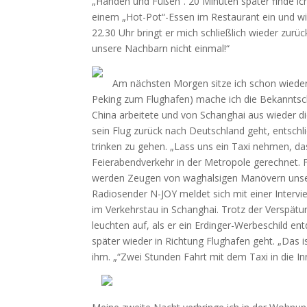
„Händen und Füßen“. 20 Minuten später finde ich
einem „Hot-Pot“-Essen im Restaurant ein und wir
22.30 Uhr bringt er mich schließlich wieder zur
unsere Nachbarn nicht einmal!“
Am nächsten Morgen sitze ich schon wieder
Peking zum Flughafen) mache ich die Bekanntscha
China arbeitete und von Schanghai aus wieder die
sein Flug zurück nach Deutschland geht, entschli
trinken zu gehen. „Lass uns ein Taxi nehmen, das
Feierabendverkehr in der Metropole gerechnet. F
werden Zeugen von waghalsigen Manövern unser
Radiosender N-JOY meldet sich mit einer Intervi
im Verkehrstau in Schanghai. Trotz der Verspätu
leuchten auf, als er ein Erdinger-Werbeschild en
später wieder in Richtung Flughafen geht. „Das is
ihm. „“Zwei Stunden Fahrt mit dem Taxi in die In