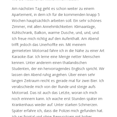
Am nächsten Tag geht es schon weiter zu einem
Apartement, in dem ich für die kommenden knapp 5
Wochen hauptsächlich arbeiten soll. Ein sehr schönes
Zimmer, mit allen Annehmlichkeiten: Klimaanlage,
Kühlschrank, Balkon, warme Dusche, und, und, und.
Ich freue mich richtig auf den Aufenthalt. Am Abend
trifft jedoch das Unerhoffte ein. Mit meinem
gemieteten Motorrad fahre ich in die Nähe zu einer Art
Karaoke-Bar. Ich lerne eine Menge netter Menschen
kennen. Unter anderem einen thailandischen
Studenten, der ein hervorragendes Englisch spricht. Wir
lassen den Abend ruhig angehen. Über einen sehr
langen Zeitraum reicht es gerade mal für zwei Bier. Ich
verabschiede mich von der Runde und steige aufs
Motorrad. Das ist auch das Letzte, woran ich mich
noch erinnern kann. Ich wache erst Stunden später im
Krankenhaus wieder auf. Unter starken Schmerzen.
Später erfahre ich, dass die Polizei mich gefunden hat.
Ich sei frontal und ohne Bewusstsein mit hoher