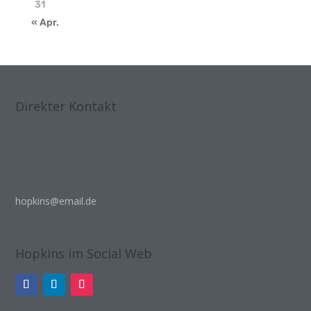
31
« Apr.
Direkter Kontakt
hopkins@email.de
Hopkins im Social Web