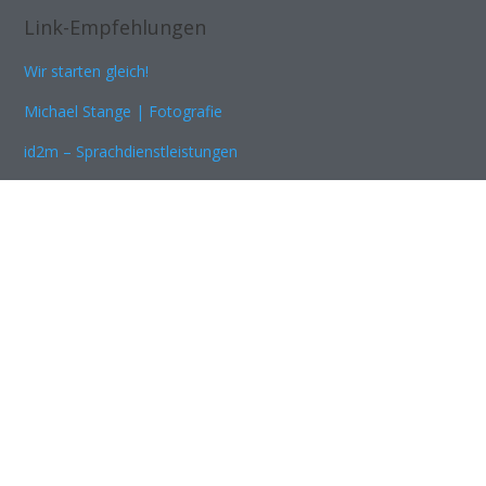
Link-Empfehlungen
Wir starten gleich!
Michael Stange | Fotografie
id2m – Sprachdienstleistungen
Kontaktformular
zur Kontaktseite
© 2025 | Daniel Hopkins
Impressum