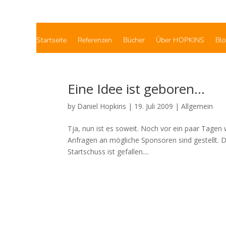
Startseite
Referenzen
Bücher
Über HOPKINS
Bl
Eine Idee ist geboren…
by
Daniel Hopkins
|
19. Juli 2009
|
Allgemein
Tja, nun ist es soweit. Noch vor ein paar Tagen w
Anfragen an mögliche Sponsoren sind gestellt. Di
Startschuss ist gefallen....