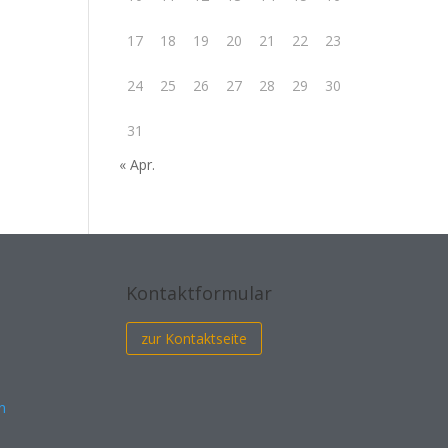
17
18
19
20
21
22
23
24
25
26
27
28
29
30
31
« Apr.
Kontaktformular
zur Kontaktseite
n