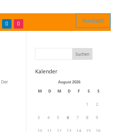
Kontakt
Kalender
: Der
August 2026
M
D
M
D
F
S
S
1
2
3
4
5
6
7
8
9
10
11
12
13
14
15
16