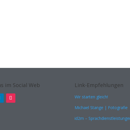
s im Social Web
Link-Empfehlungen
Wir starten gleich!
Michael Stange | Fotografie
id2m – Sprachdienstleistunge