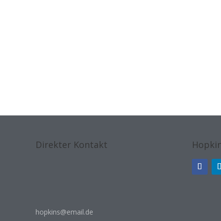
Direkter Kontakt
Hopkin
hopkins@email.de