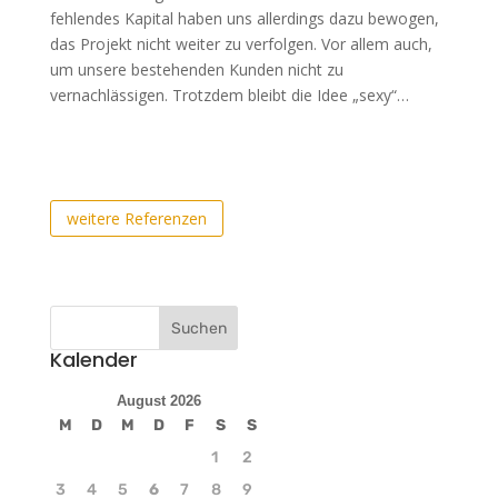
fehlendes Kapital haben uns allerdings dazu bewogen,
das Projekt nicht weiter zu verfolgen. Vor allem auch,
um unsere bestehenden Kunden nicht zu
vernachlässigen. Trotzdem bleibt die Idee „sexy“…
weitere Referenzen
Kalender
August 2026
M
D
M
D
F
S
S
1
2
3
4
5
6
7
8
9