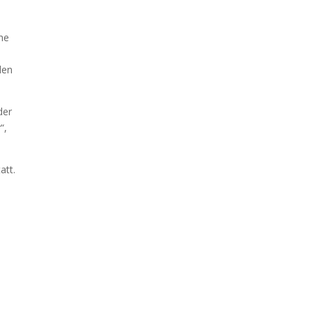
ehe
den
der
“,
att.