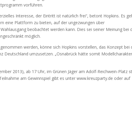
ttprogramm vorführen.
elles Interesse, der Eintritt ist natürlich frei“, betont Hopkins. Es g
rn eine Plattform zu bieten, auf der ungezwungen über
der Wahlausgang beobachtet werden kann. Dies sei seiner Meinung bei 
ingeschränkt möglich.
 angenommen werden, könne sich Hopkins vorstellen, das Konzept bei 
z Deutschland umzusetzen. „Osnabrück hätte somit Modellcharakter
ember 2013), ab 17 Uhr, im Grünen Jäger am Adolf-Reichwein-Platz st
ur Teilnahme am Gewinnspiel gibt es unter www.kreuzparty.de oder auf