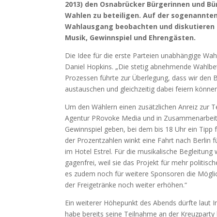
2013) den Osnabrücker Bürgerinnen und Bür
Wahlen zu beteiligen. Auf der sogenannte
Wahlausgang beobachten und diskutieren 
Musik, Gewinnspiel und Ehrengästen.
Die Idee für die erste Parteien unabhängige W
Daniel Hopkins. „Die stetig abnehmende Wahlbet
Prozessen führte zur Überlegung, dass wir den B
austauschen und gleichzeitig dabei feiern können“,
Um den Wählern einen zusätzlichen Anreiz zur T
Agentur PRovoke Media und in Zusammenarbeit m
Gewinnspiel geben, bei dem bis 18 Uhr ein Tipp
der Prozentzahlen winkt eine Fahrt nach Berli
im Hotel Estrel. Für die musikalische Begleitung
gagenfrei, weil sie das Projekt für mehr politisc
es zudem noch für weitere Sponsoren die Möglichk
der Freigetränke noch weiter erhöhen.“
Ein weiterer Höhepunkt des Abends dürfte laut In
habe bereits seine Teilnahme an der Kreuzparty