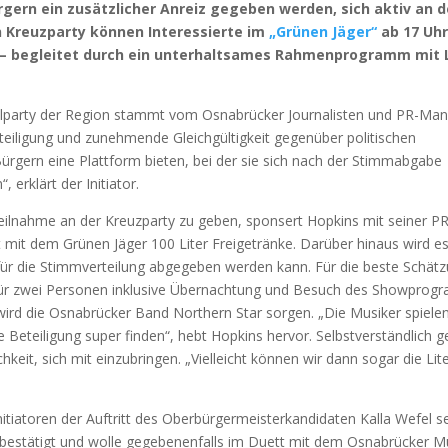
gern ein zusätzlicher Anreiz gegeben werden, sich aktiv an 
n Kreuzparty können Interessierte im
„Grünen Jäger“
ab 17 Uh
– begleitet durch ein unterhaltsames Rahmenprogramm mit L
ahlparty der Region stammt vom Osnabrücker Journalisten und PR-Ma
eiligung und zunehmende Gleichgültigkeit gegenüber politischen
ürgern eine Plattform bieten, bei der sie sich nach der Stimmabgabe
 erklärt der Initiator.
eilnahme an der Kreuzparty zu geben, sponsert Hopkins mit seiner PR
it dem Grünen Jäger 100 Liter Freigetränke. Darüber hinaus wird es
 für die Stimmverteilung abgegeben werden kann. Für die beste Schät
n für zwei Personen inklusive Übernachtung und Besuch des Showpro
 wird die Osnabrücker Band Northern Star sorgen. „Die Musiker spiele
he Beteiligung super finden“, hebt Hopkins hervor. Selbstverständlich 
eit, sich mit einzubringen. „Vielleicht können wir dann sogar die Lit
itiatoren der Auftritt des Oberbürgermeisterkandidaten Kalla Wefel se
 bestätigt und wolle gegebenenfalls im Duett mit dem Osnabrücker M