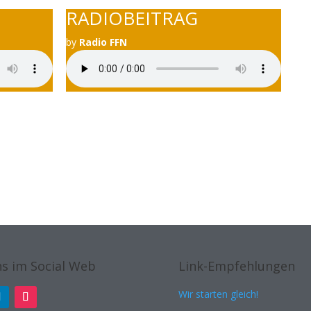
RADIOBEITRAG
by
Radio FFN
s im Social Web
Link-Empfehlungen
Wir starten gleich!