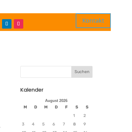
Kontakt
Kalender
August 2026
M
D
M
D
F
S
S
1
2
3
4
5
6
7
8
9
r