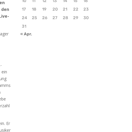
10
11
12
13
14
15
16
den
r den
17
18
19
20
21
22
23
ive-
24
25
26
27
28
29
30
31
nager
« Apr.
-
 ein
zung
gramms
n
gebe
erzahl
in. Er
usiker