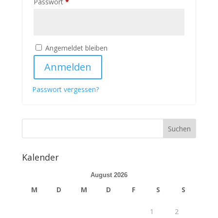
Erforderlich
Passwort
*
Angemeldet bleiben
Anmelden
Passwort vergessen?
Kalender
August 2026
M
D
M
D
F
S
S
1
2